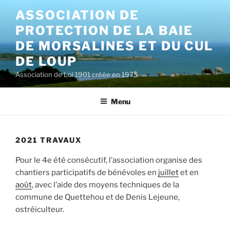
Aller
ASSOCIATION DE
au
PROTECTION DE LA BAIE
contenu
principal
DE MORSALINES ET DU CUL
DE LOUP
Association de Loi 1901 créée en 1975
Menu
2021 TRAVAUX
Pour le 4e été consécutif, l’association organise des
chantiers participatifs de bénévoles en
juillet
et en
août
, avec l’aide des moyens techniques de la
commune de Quettehou et de Denis Lejeune,
ostréiculteur.