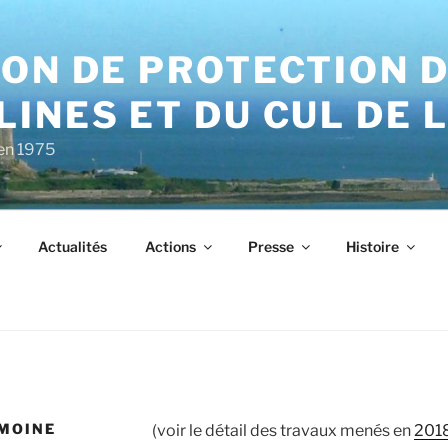
ON DE PROTECTION D
INES ET DU CUL DE 
 en 1975
Actualités
Actions
Presse
Histoire
IMOINE
(voir le détail des travaux menés en
201