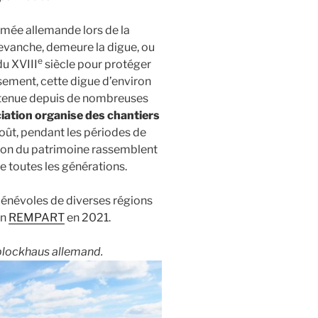
rmée allemande lors de la
revanche, demeure la digue, ou
e
du XVIII
siècle pour protéger
ement, cette digue d’environ
etenue depuis de nombreuses
iation organise des chantiers
 août, pendant les périodes de
tion du patrimoine rassemblent
e toutes les générations.
 bénévoles de diverses régions
on
REMPART
en 2021.
 blockhaus allemand.