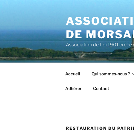
Aller
au
ASSOCIATI
contenu
principal
DE MORSAL
Association de Loi 1901 créée
Accueil
Qui sommes-nous ?
Adhérer
Contact
RESTAURATION DU PATR