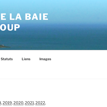
E LA BAIE
LOUP
Statuts
Liens
Images
8
,
2019
,
2020
,
2021
,
2022
,