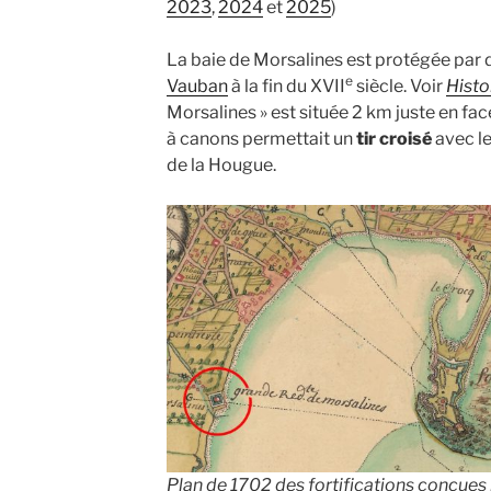
2023
,
2024
et
2025
)
La baie de Morsalines est protégée par d
e
Vauban
à la fin du XVII
siècle. Voir
Histo
Morsalines » est située 2 km juste en fa
à canons permettait un
tir croisé
avec l
de la Hougue.
Plan de 1702 des fortifications conçues