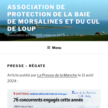
Aller
ASSOCIATION DE
au
PROTECTION DE LA BAIE
contenu
principal
DE MORSALINES ET DU CUL
DE LOUP
Association de Loi 1901 créée en 1975
Menu
PRESSE – RÉGATE
Article publié par
La Presse de la Manche
le 11 août
2024 :