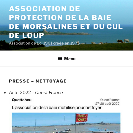
Aller
ASSOCIATION DE
au
PROTECTION DE LA BAIE
contenu
principal
DE MORSALINES ET DU CUL
DE LOUP
Association de Loi 1901 créée en 1975
Menu
PRESSE – NETTOYAGE
Août 2022 –
Ouest France