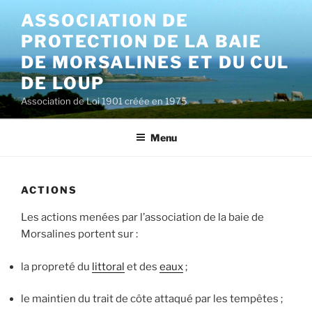
Aller
ASSOCIATION DE
au
PROTECTION DE LA BAIE
contenu
principal
DE MORSALINES ET DU CUL
DE LOUP
Association de Loi 1901 créée en 1975
Menu
ACTIONS
Les actions menées par l’association de la baie de
Morsalines portent sur :
la propreté du
littoral
et des
eaux
;
le maintien du trait de côte attaqué par les tempêtes ;