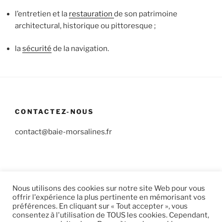
l’entretien et la
restauration
de son patrimoine
architectural, historique ou pittoresque ;
la
sécurité
de la navigation.
CONTACTEZ-NOUS
contact@baie-morsalines.fr
(c) 2025 Association de Protection de la Baie de Morsalines
Nous utilisons des cookies sur notre site Web pour vous
Mentions Légales
offrir l'expérience la plus pertinente en mémorisant vos
préférences. En cliquant sur « Tout accepter », vous
consentez à l'utilisation de TOUS les cookies. Cependant,