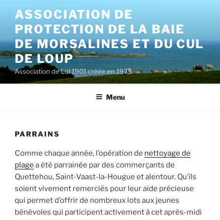
Aller
ASSOCIATION DE
au
PROTECTION DE LA BAIE
contenu
principal
DE MORSALINES ET DU CUL
DE LOUP
Association de Loi 1901 créée en 1975
Menu
PARRAINS
Comme chaque année, l’opération de
nettoyage de
plage
a été parrainée par des commerçants de
Quettehou, Saint-Vaast-la-Hougue et alentour. Qu’ils
soient vivement remerciés pour leur aide précieuse
qui permet d’offrir de nombreux lots aux jeunes
bénévoles qui participent activement à cet après-midi