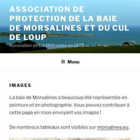
Aller
ASSOCIATION DE
au
PROTECTION DE LA BAIE
contenu
principal
DE MORSALINES ET DU CUL
DE LOUP
Association de Loi 1901 créée en 1975
Menu
IMAGES
La baie de Morsalines a beaucoup été représentée en
peinture et en photographie. Vous pouvez contribuer à
cette page en nous envoyant vos images !
De nombreux tableaux sont visibles sur
morsalines.eu
.